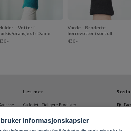
Hulder – Votter i
Varde – Broderte
turkis/oransje str Dame
herrevotter i sort ull
430,-
430,-
Les mer
Sosia
Karianne
Galleriet - Tidligere Produkter
Fac
Kontakt
Inst
 bruker informasjonskapsler
Personvernerklæring og cookies
You
bruker informasjonskapsler for å forbedre din opplevelse på vår