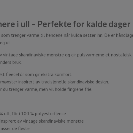
re i ull – Perfekte for kalde dager
 som trenger varme til hendene når kulda setter inn. De er håndlag
eg ut.
 av vintage skandinaviske mønstre og gir pulsvarmerne et nostalgisk 
endørs bruk.
t fleecefôr som gir ekstra komfort.
 mønster inspirert av tradisjonelle skandinaviske design.
r du trenger varme, men vil holde fingrene frie.
% ull, fôr i 100 % polyesterfleece
nspirert av vintage skandinaviske mønstre
asser de fleste