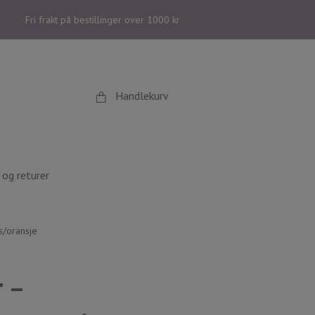
Fri frakt på bestillinger over 1000 kr
Handlekurv
og returer
s/oransje
 –