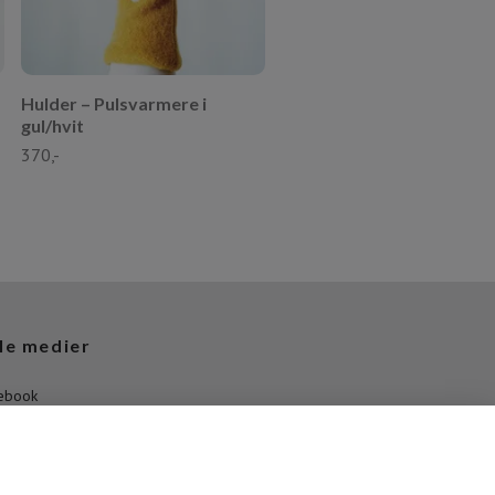
Hulder – Pulsvarmere i
gul/hvit
370,-
le medier
ebook
agram
Tube