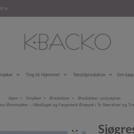
00 kr
mykker
Ting til Hjemmet
Tekstilprodukter
Om kjøp 
Hjem
Smykker
Øredobber
Øredobber i polystyren
ess Øresmykker – Håndlaget og Fargesterk Ørepynt i To Størrelser og Tr
Sjøgre