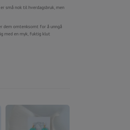
 er små nok til hverdagsbruk, men
dter dem omtenksomt for å unngå
tig med en myk, fuktig klut
Korall Øresmykker –
Håndlagde Øredobber i R
og Oransje