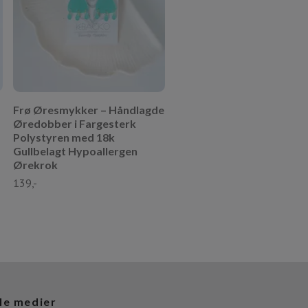
139,-
Frø Øresmykker – Håndlagde
Øredobber i Fargesterk
Polystyren med 18k
Gullbelagt Hypoallergen
Ørekrok
139,-
le medier