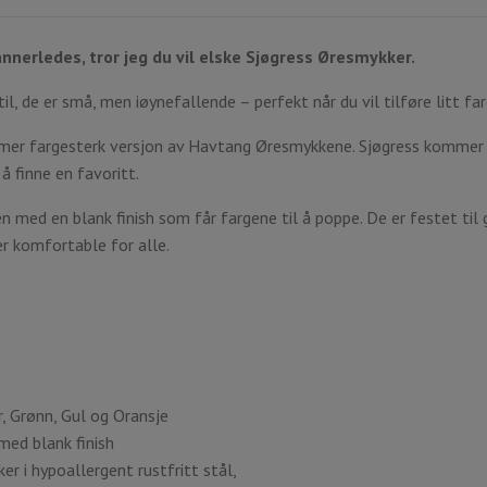
annerledes, tror jeg du vil elske Sjøgress Øresmykker.
, de er små, men iøynefallende – perfekt når du vil tilføre litt far
mer fargesterk versjon av Havtang Øresmykkene. Sjøgress kommer i 
å finne en favoritt.
n med en blank finish som får fargene til å poppe. De er festet til 
er komfortable for alle.
r, Grønn, Gul og Oransje
ed blank finish
er i hypoallergent rustfritt stål,