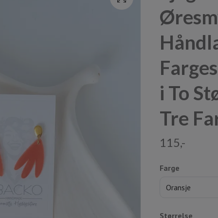
Øresm
Håndla
Farges
i To St
Tre Fa
115,-
Farge
Oransje
Størrelse