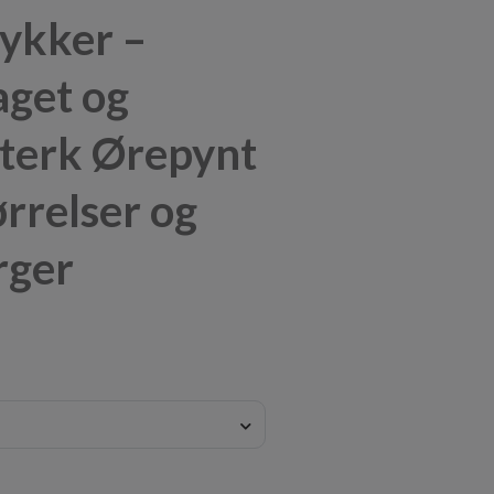
ykker –
get og
terk Ørepynt
ørrelser og
rger