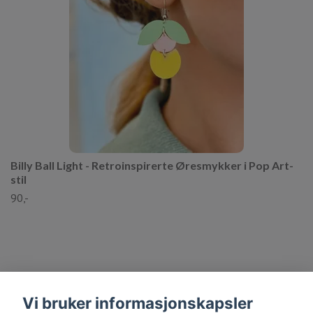
Billy Ball Light - Retroinspirerte Øresmykker i Pop Art-
stil
90,-
Vi bruker informasjonskapsler