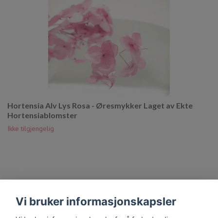
Hortensia Alv Lys Rosa - Øresmykker Laget av Ekte
Hortensiablomster
Ikke tilgjengelig
Vi bruker informasjonskapsler