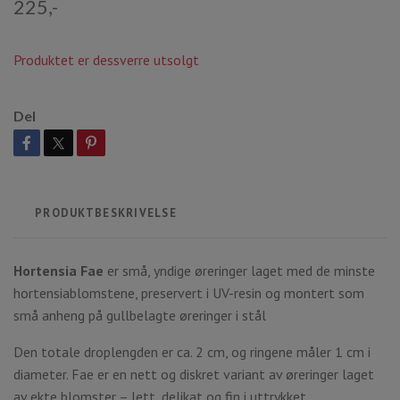
225,-
Produktet er dessverre utsolgt
Del
PRODUKTBESKRIVELSE
Hortensia Fae
er små, yndige øreringer laget med de minste
hortensiablomstene, preservert i UV-resin og montert som
små anheng på gullbelagte øreringer i stål
Den totale droplengden er ca. 2 cm, og ringene måler 1 cm i
diameter. Fae er en nett og diskret variant av øreringer laget
av ekte blomster – lett, delikat og fin i uttrykket.