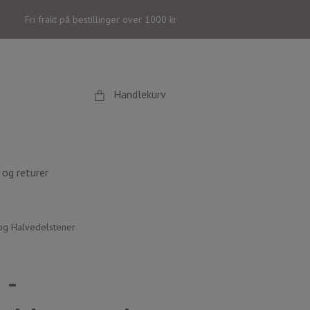
Fri frakt på bestillinger over 1000 kr
Handlekurv
og returer
og Halvedelstener
 -