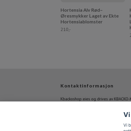
Hortensia Alv Rød–
Øresmykker Laget av Ekte
Hortensiablomster
210,-
Kontaktinformasjon
Kbackoshop eies og drives av KBACKO-
Back Org.nr. 933950425 - e-post:
kbackoshop@gmail.com
Vi
Vi 
net