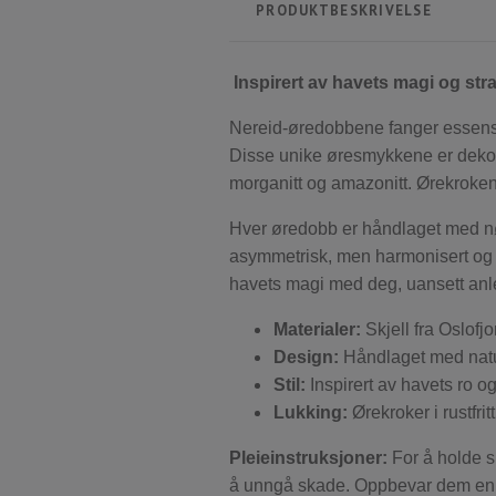
PRODUKTBESKRIVELSE
Inspirert av havets magi og st
Nereid-øredobbene fanger essensen
Disse unike øresmykkene er dekore
morganitt og amazonitt. Ørekrokene 
Hver øredobb er håndlaget med nøye
asymmetrisk, men harmonisert og u
havets magi med deg, uansett anl
Materialer:
Skjell fra Oslofj
Design:
Håndlaget med natur
Stil:
Inspirert av havets ro o
Lukking:
Ørekroker i rustfri
Pleieinstruksjoner:
For å holde 
å unngå skade. Oppbevar dem enkel