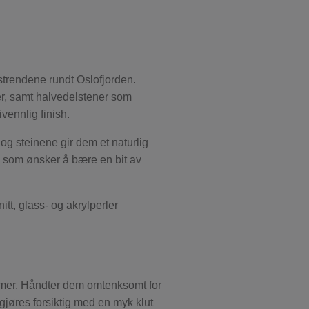
strendene rundt Oslofjorden.
er, samt halvedelstener som
ivennlig finish.
og steinene gir dem et naturlig
g som ønsker å bære en bit av
itt, glass- og akrylperler
ymer. Håndter dem omtenksomt for
gjøres forsiktig med en myk klut