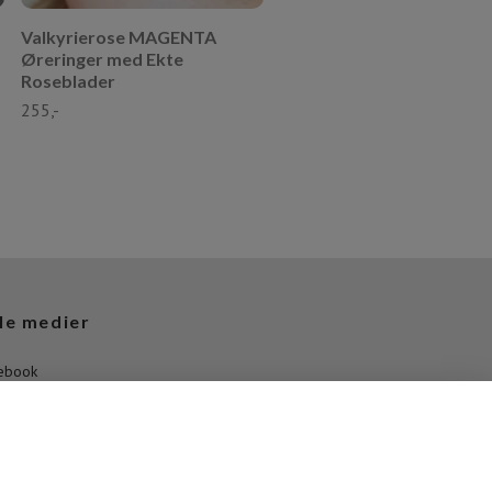
Valkyrierose MAGENTA
Øreringer med Ekte
Roseblader
255,-
le medier
ebook
agram
Tube
erest