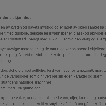
randens skjønnhet
 av kysten og havets mystikk, og er laget av skjell sanket fra 
rt med gullfolie, delikate ferskvannsperler, glass- og akrylperl
er i rustfritt stål belagt med 18k gull, som gir en varig og allerg
 utvalgte materialer, og de naturlige variasjonene i skjellene 
nikt preg. Nereid-øredobbene er det perfekte tilbehøret for de
edning.
orden, dekorert med gullfolie, ferskvannsperler, amazonitt, morgan
lige variasjoner som gir hvert par sin egen karakter og sjarm
g strandens naturlige skjønnhet
tt stål med 18k gullbelegg
smykkene vakre, unngå kontakt med vann, oljer, kremer og parf
tvis i en eske eller en liten smykkeskål for å unngå riper. Ren