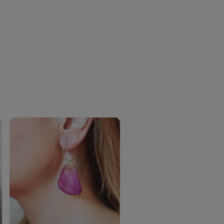
Hortensia Alv Fuksia -
Øresmykker Laget av Ekt
Hortensiablomster
210,-