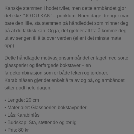
Kanskje stemmen i hodet tviler, men dette armbåndet gjør
det ikke. “JO DU KAN” – punktum. Noen dager trenger man
bare den lille, sta stemmen på håndleddet som minner deg
på at du faktisk kan. Og ja, det gjelder alt fra å komme deg
ut av sengen til å ta over verden (eller i det minste møte
opp).
Dette håndlagde motivasjonsarmbåndet er laget med sorte
glassperler og flerfargede bokstaver – en
fargekombinasjon som er både leken og jordnær.
Karabinlåsen gjør det enkelt å ta av og på, og armbåndet
sitter godt hele dagen.
• Lengde: 20 cm
• Materialer: Glassperler, bokstavperler
• Lås:Karabinlås
• Budskap: Sta, støttende og ærlig
• Pris: 80 kr