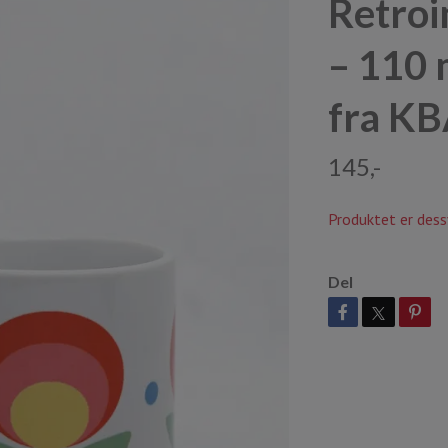
Retroi
– 110 
fra K
145,-
Produktet er dess
Del