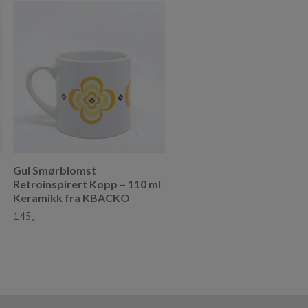
Grønn Turnips Retroinspi
Kopp – 110 ml Keramikk f
KBACKO
145,-
Gul Smørblomst
Retroinspirert Kopp – 110 ml
Keramikk fra KBACKO
145,-