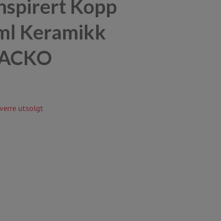
nspirert Kopp
ml Keramikk
BACKO
verre utsolgt