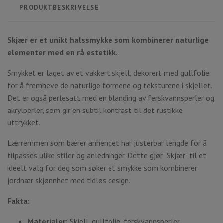
PRODUKTBESKRIVELSE
Skjær er et unikt halssmykke som kombinerer naturlige
elementer med en rå estetikk.
Smykket er laget av et vakkert skjell, dekorert med gullfolie
for å fremheve de naturlige formene og teksturene i skjellet.
Det er også perlesatt med en blanding av ferskvannsperler og
akrylperler, som gir en subtil kontrast til det rustikke
uttrykket.
Lærremmen som bærer anhenget har justerbar lengde for å
tilpasses ulike stiler og anledninger. Dette gjør "Skjær" til et
ideelt valg for deg som søker et smykke som kombinerer
jordnær skjønnhet med tidløs design.
Fakta:
Materialer:
Skjell, gullfolie, ferskvannsperler,