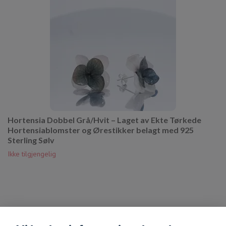
Hortensia Dobbel Grå/Hvit – Laget av Ekte Tørkede
Hortensiablomster og Ørestikker belagt med 925
Sterling Sølv
Ikke tilgjengelig