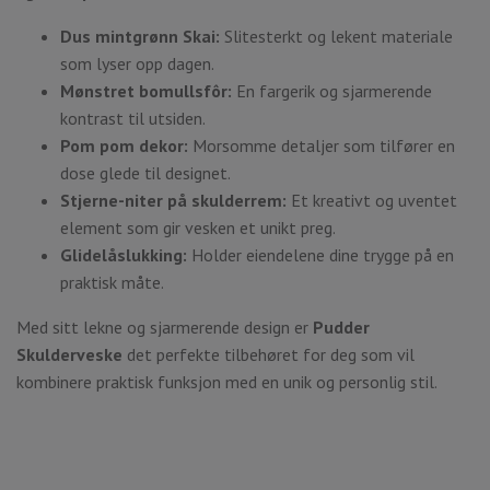
Dus mintgrønn Skai:
Slitesterkt og lekent materiale
som lyser opp dagen.
Mønstret bomullsfôr:
En fargerik og sjarmerende
kontrast til utsiden.
Pom pom dekor:
Morsomme detaljer som tilfører en
dose glede til designet.
Stjerne-niter på skulderrem:
Et kreativt og uventet
element som gir vesken et unikt preg.
Glidelåslukking:
Holder eiendelene dine trygge på en
praktisk måte.
Med sitt lekne og sjarmerende design er
Pudder
Skulderveske
det perfekte tilbehøret for deg som vil
kombinere praktisk funksjon med en unik og personlig stil.